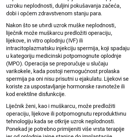
uzroku neplodnosti, duljini pokušavanja začeća,
dobi i općem zdravstvenom stanju para.
Nakon što se utvrdi uzrok muške neplodnosti,
liječnik može muškarcu predložiti operaciju,
lijekove, in vitro oplodnju (IVF) ili
intracitoplazmatsku injekciju spermija, koji spadaju
u kategoriju medicinski potpomognute oplodnje
(MPO). Operacija se preporučuje u slučaju
varikokele, kada postoji nemogućnost prolaska
spermija pa oni nisu prisutni u ejakulatu. Lijekovi se
koriste za uspostavljanje hormonske ravnoteže ili
kod erektilne disfunkcije.
Liječnik ženi, kao i muškarcu, može predložiti
operaciju, lijekove ili potpomognutu reproduktivnu
tehnologiju kada se otkrije uzrok neplodnosti.
Ponekad je potrebno primijeniti više vrsta terapije
jer od oplodnje jajne stanice do implantacije