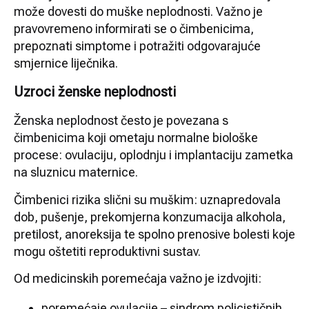
može dovesti do muške neplodnosti. Važno je
pravovremeno informirati se o čimbenicima,
prepoznati simptome i potražiti odgovarajuće
smjernice liječnika.
Uzroci ženske neplodnosti
Ženska neplodnost često je povezana s
čimbenicima koji ometaju normalne biološke
procese: ovulaciju, oplodnju i implantaciju zametka
na sluznicu maternice.
Čimbenici rizika slični su muškim: uznapredovala
dob, pušenje, prekomjerna konzumacija alkohola,
pretilost, anoreksija te spolno prenosive bolesti koje
mogu oštetiti reproduktivni sustav.
Od medicinskih poremećaja važno je izdvojiti:
poremećaje ovulacije – sindrom policističnih