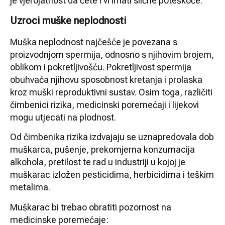
je vjerojatnost da ćete i vi imati slične poteškoće.
Uzroci muške neplodnosti
Muška neplodnost najčešće je povezana s
proizvodnjom spermija, odnosno s njihovim brojem,
oblikom i pokretljivošću. Pokretljivost spermija
obuhvaća njihovu sposobnost kretanja i prolaska
kroz muški reproduktivni sustav. Osim toga, različiti
čimbenici rizika, medicinski poremećaji i lijekovi
mogu utjecati na plodnost.
Od čimbenika rizika izdvajaju se uznapredovala dob
muškarca, pušenje, prekomjerna konzumacija
alkohola, pretilost te rad u industriji u kojoj je
muškarac izložen pesticidima, herbicidima i teškim
metalima.
Muškarac bi trebao obratiti pozornost na
medicinske poremećaje: