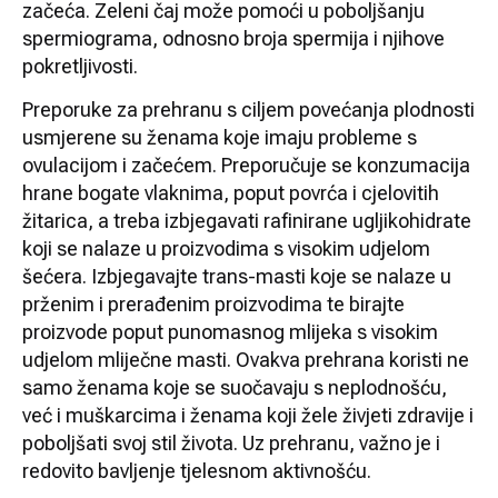
začeća. Zeleni čaj može pomoći u poboljšanju
spermiograma, odnosno broja spermija i njihove
pokretljivosti.
Preporuke za prehranu s ciljem povećanja plodnosti
usmjerene su ženama koje imaju probleme s
ovulacijom i začećem. Preporučuje se konzumacija
hrane bogate vlaknima, poput povrća i cjelovitih
žitarica, a treba izbjegavati rafinirane ugljikohidrate
koji se nalaze u proizvodima s visokim udjelom
šećera. Izbjegavajte trans-masti koje se nalaze u
prženim i prerađenim proizvodima te birajte
proizvode poput punomasnog mlijeka s visokim
udjelom mliječne masti. Ovakva prehrana koristi ne
samo ženama koje se suočavaju s neplodnošću,
već i muškarcima i ženama koji žele živjeti zdravije i
poboljšati svoj stil života. Uz prehranu, važno je i
redovito bavljenje tjelesnom aktivnošću.