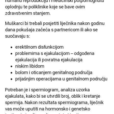
humanu reprodukciju i medicinski potpomognutu
oplodnju te poliklinike koje se bave ovim
zdravstvenim stanjem.
Muškarci bi trebali posjetiti liječnika nakon godinu
dana pokušaja začeća s partnericom ili ako se
suočavaju s:
erektilnom disfunkcijom
problemima s ejakulacijom – odgođena
ejakulacija ili povratna ejakulacija
niskim libidom
bolom i oticanjem genitalnog područja
prijašnjim operacijama u genitalnom području
Potreban je i spermiogram, analiza uzorka
ejakulata, kako bi se utvrdili broj, oblik i kretanje
spermija. Nakon rezultata spermiograma, liječnik
vas može uputiti na hormonsko i genetsko