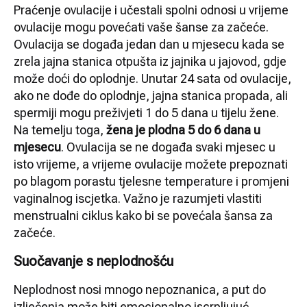
Praćenje ovulacije i učestali spolni odnosi u vrijeme
ovulacije mogu povećati vaše šanse za začeće.
Ovulacija se događa jedan dan u mjesecu kada se
zrela jajna stanica otpušta iz jajnika u jajovod, gdje
može doći do oplodnje. Unutar 24 sata od ovulacije,
ako ne dođe do oplodnje, jajna stanica propada, ali
spermiji mogu preživjeti 1 do 5 dana u tijelu žene.
Na temelju toga,
žena je plodna 5 do 6 dana u
mjesecu
. Ovulacija se ne događa svaki mjesec u
isto vrijeme, a vrijeme ovulacije možete prepoznati
po blagom porastu tjelesne temperature i promjeni
vaginalnog iscjetka. Važno je razumjeti vlastiti
menstrualni ciklus kako bi se povećala šansa za
začeće.
Suočavanje s neplodnošću
Neplodnost nosi mnogo nepoznanica, a put do
izlječenja može biti emocionalno iscrpljujuć.