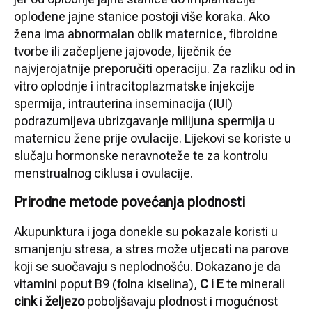
oplođene jajne stanice postoji više koraka. Ako
žena ima abnormalan oblik maternice, fibroidne
tvorbe ili začepljene jajovode, liječnik će
najvjerojatnije preporučiti operaciju. Za razliku od in
vitro oplodnje i intracitoplazmatske injekcije
spermija, intrauterina inseminacija (IUI)
podrazumijeva ubrizgavanje milijuna spermija u
maternicu žene prije ovulacije. Lijekovi se koriste u
slučaju hormonske neravnoteže te za kontrolu
menstrualnog ciklusa i ovulacije.
Prirodne metode povećanja plodnosti
Akupunktura i joga donekle su pokazale koristi u
smanjenju stresa, a stres može utjecati na parove
koji se suočavaju s neplodnošću. Dokazano je da
vitamini poput B9 (folna kiselina),
C i E
te minerali
cink
i
željezo
poboljšavaju plodnost i mogućnost