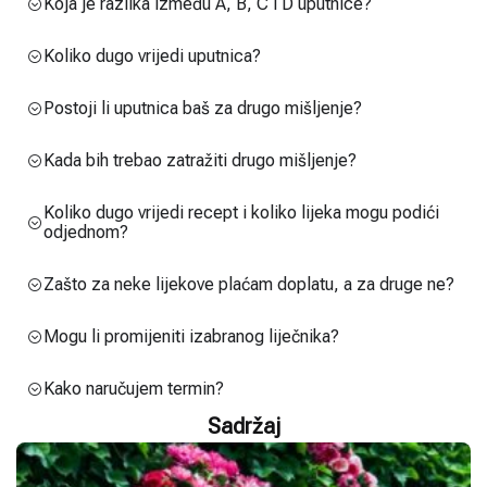
Koja je razlika između A, B, C i D uputnice?
Koliko dugo vrijedi uputnica?
Postoji li uputnica baš za drugo mišljenje?
Kada bih trebao zatražiti drugo mišljenje?
Koliko dugo vrijedi recept i koliko lijeka mogu podići
odjednom?
Zašto za neke lijekove plaćam doplatu, a za druge ne?
Mogu li promijeniti izabranog liječnika?
Kako naručujem termin?
Sadržaj