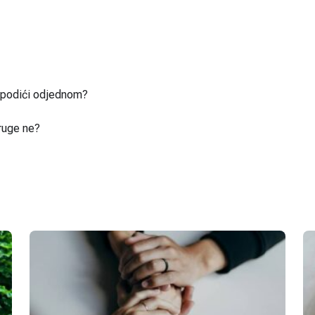
u podići odjednom?
ruge ne?