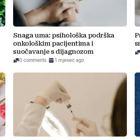
Snaga uma: psihološka podrška
P
onkološkim pacijentima i
s
suočavanje s dijagnozom
0 comments
1 mjesec ago