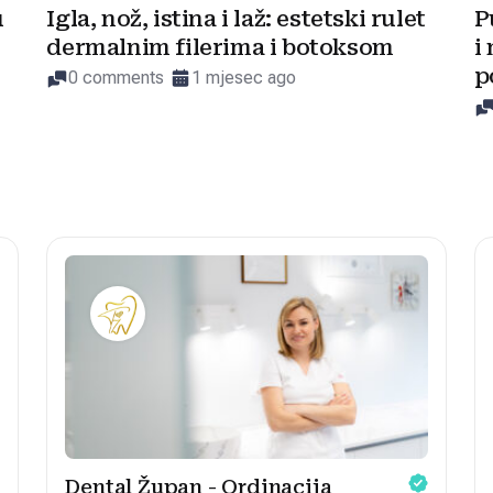
u
Igla, nož, istina i laž: estetski rulet
P
dermalnim filerima i botoksom
i
p
0 comments
1 mjesec ago
Dental Župan - Ordinacija