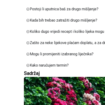
Postoji li uputnica baš za drugo mišljenje?
Kada bih trebao zatražiti drugo mišljenje?
Koliko dugo vrijedi recept i koliko lijeka mog
Zašto za neke lijekove plaćam doplatu, a za d
Mogu li promijeniti izabranog liječnika?
Kako naručujem termin?
Sadržaj