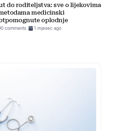
ut do roditeljstva: sve o lijekovima
 metodama medicinski
otpomognute oplodnje
0 comments
1 mjesec ago