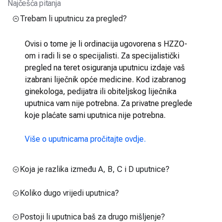
Najčešća pitanja
Trebam li uputnicu za pregled?
Ovisi o tome je li ordinacija ugovorena s HZZO-
om i radi li se o specijalisti. Za specijalistički
pregled na teret osiguranja uputnicu izdaje vaš
izabrani liječnik opće medicine. Kod izabranog
ginekologa, pedijatra ili obiteljskog liječnika
uputnica vam nije potrebna. Za privatne preglede
koje plaćate sami uputnica nije potrebna.
Više o uputnicama pročitajte ovdje.
Koja je razlika između A, B, C i D uputnice?
Koliko dugo vrijedi uputnica?
Postoji li uputnica baš za drugo mišljenje?