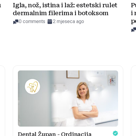
u
Igla, nož, istina i laž: estetski rulet
P
dermalnim filerima i botoksom
i
p
0 comments
2 mjeseca ago
Dental Župan - Ordinacija