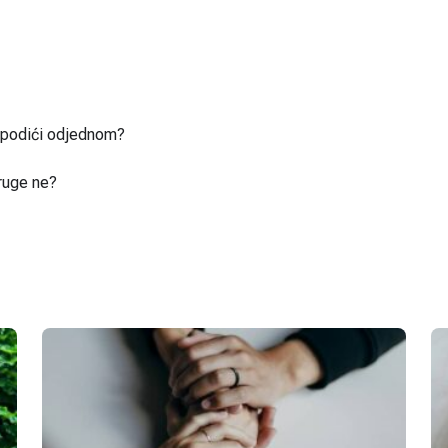
u podići odjednom?
ruge ne?