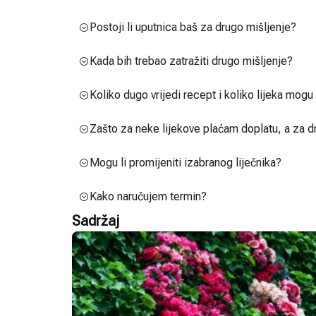
Postoji li uputnica baš za drugo mišljenje?
Kada bih trebao zatražiti drugo mišljenje?
Koliko dugo vrijedi recept i koliko lijeka mog
Zašto za neke lijekove plaćam doplatu, a za d
Mogu li promijeniti izabranog liječnika?
Kako naručujem termin?
Sadržaj