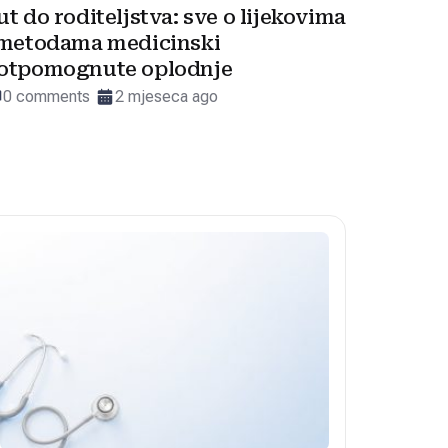
ut do roditeljstva: sve o lijekovima
 metodama medicinski
otpomognute oplodnje
0 comments
2 mjeseca ago