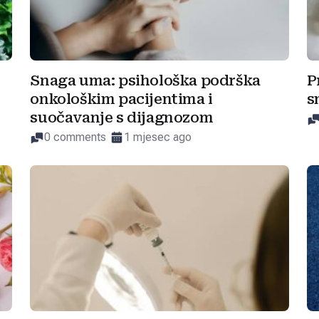
Snaga uma: psihološka podrška
P
onkološkim pacijentima i
s
suočavanje s dijagnozom
0 comments
1 mjesec ago