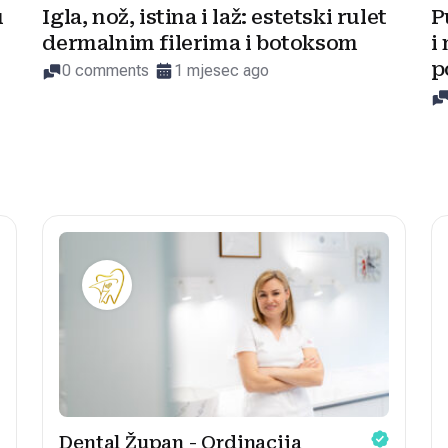
u
Igla, nož, istina i laž: estetski rulet
P
dermalnim filerima i botoksom
i
p
0 comments
1 mjesec ago
Dental Župan - Ordinacija