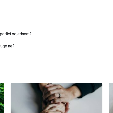
u podići odjednom?
ruge ne?