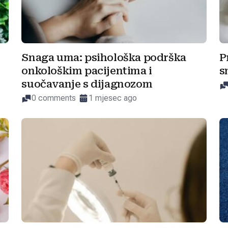
Snaga uma: psihološka podrška
P
onkološkim pacijentima i
s
suočavanje s dijagnozom
0 comments
1 mjesec ago