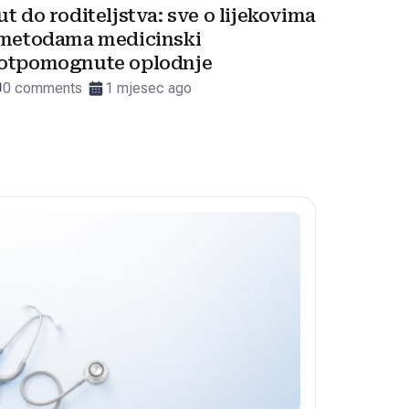
ut do roditeljstva: sve o lijekovima
 metodama medicinski
otpomognute oplodnje
0 comments
1 mjesec ago