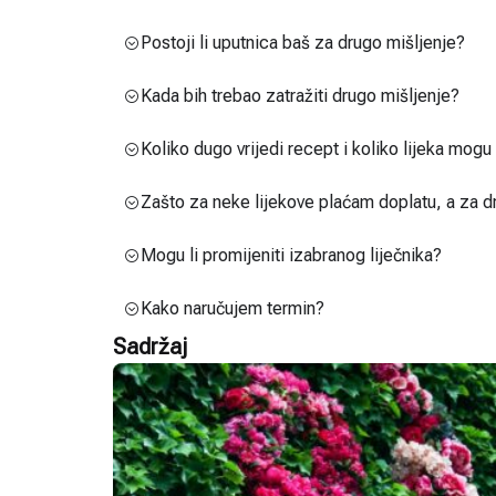
Postoji li uputnica baš za drugo mišljenje?
Kada bih trebao zatražiti drugo mišljenje?
Koliko dugo vrijedi recept i koliko lijeka mog
Zašto za neke lijekove plaćam doplatu, a za d
Mogu li promijeniti izabranog liječnika?
Kako naručujem termin?
Sadržaj