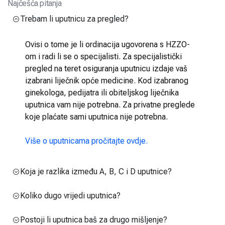
Najčešća pitanja
Trebam li uputnicu za pregled?
Ovisi o tome je li ordinacija ugovorena s HZZO-
om i radi li se o specijalisti. Za specijalistički
pregled na teret osiguranja uputnicu izdaje vaš
izabrani liječnik opće medicine. Kod izabranog
ginekologa, pedijatra ili obiteljskog liječnika
uputnica vam nije potrebna. Za privatne preglede
koje plaćate sami uputnica nije potrebna.
Više o uputnicama pročitajte ovdje.
Koja je razlika između A, B, C i D uputnice?
Koliko dugo vrijedi uputnica?
Postoji li uputnica baš za drugo mišljenje?