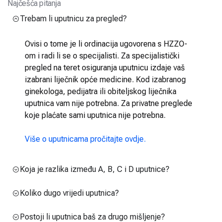
Najčešća pitanja
Trebam li uputnicu za pregled?
Ovisi o tome je li ordinacija ugovorena s HZZO-
om i radi li se o specijalisti. Za specijalistički
pregled na teret osiguranja uputnicu izdaje vaš
izabrani liječnik opće medicine. Kod izabranog
ginekologa, pedijatra ili obiteljskog liječnika
uputnica vam nije potrebna. Za privatne preglede
koje plaćate sami uputnica nije potrebna.
Više o uputnicama pročitajte ovdje.
Koja je razlika između A, B, C i D uputnice?
Koliko dugo vrijedi uputnica?
Postoji li uputnica baš za drugo mišljenje?