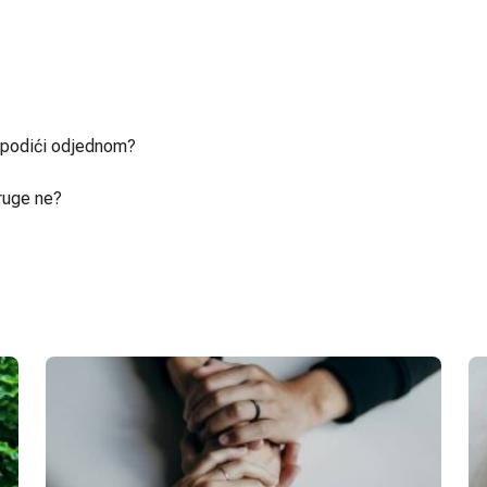
u podići odjednom?
ruge ne?