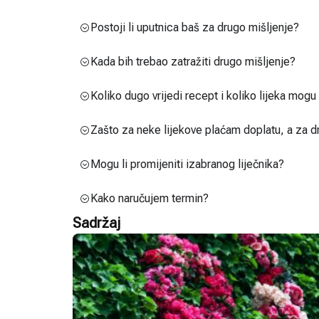
Postoji li uputnica baš za drugo mišljenje?
Kada bih trebao zatražiti drugo mišljenje?
Koliko dugo vrijedi recept i koliko lijeka mog
Zašto za neke lijekove plaćam doplatu, a za d
Mogu li promijeniti izabranog liječnika?
Kako naručujem termin?
Sadržaj