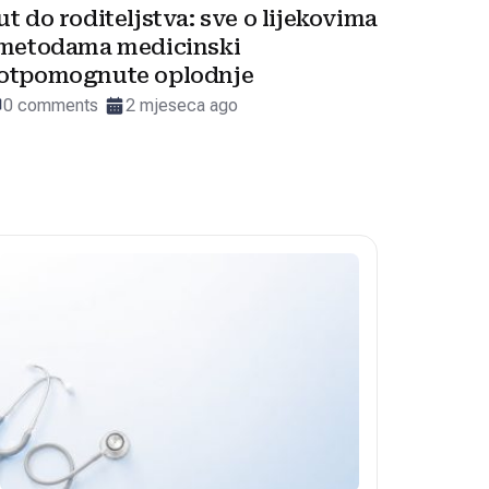
ut do roditeljstva: sve o lijekovima
 metodama medicinski
otpomognute oplodnje
0 comments
2 mjeseca ago