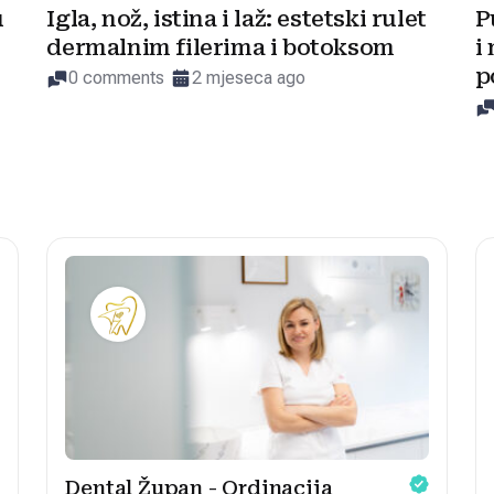
u
Igla, nož, istina i laž: estetski rulet
P
dermalnim filerima i botoksom
i
p
0 comments
2 mjeseca ago
Dental Župan - Ordinacija