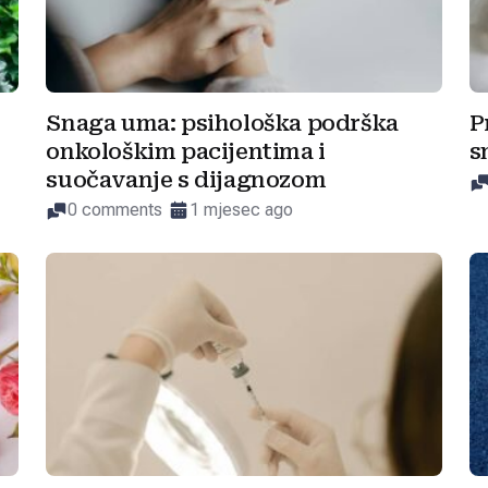
Snaga uma: psihološka podrška
P
onkološkim pacijentima i
s
suočavanje s dijagnozom
0 comments
1 mjesec ago