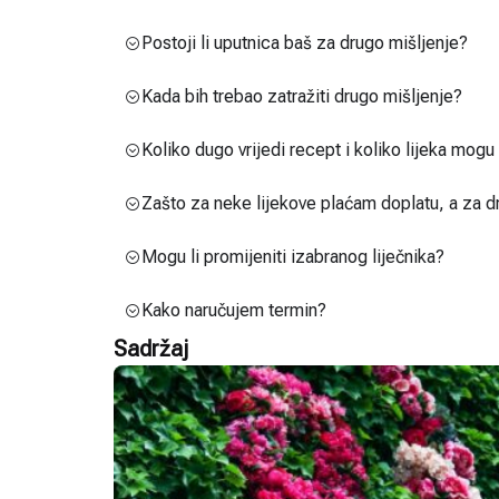
Postoji li uputnica baš za drugo mišljenje?
Kada bih trebao zatražiti drugo mišljenje?
Koliko dugo vrijedi recept i koliko lijeka mog
Zašto za neke lijekove plaćam doplatu, a za d
Mogu li promijeniti izabranog liječnika?
Kako naručujem termin?
Sadržaj