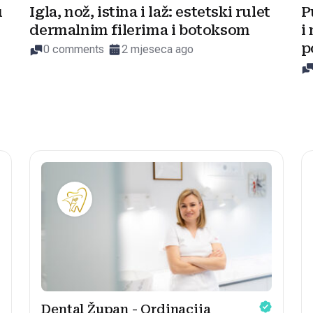
u
Igla, nož, istina i laž: estetski rulet
P
dermalnim filerima i botoksom
i
p
0 comments
2 mjeseca ago
Dental Župan - Ordinacija