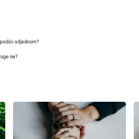
u podići odjednom?
ruge ne?