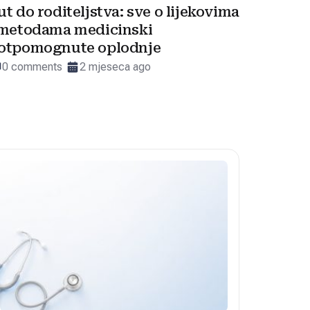
ut do roditeljstva: sve o lijekovima
 metodama medicinski
otpomognute oplodnje
0 comments
2 mjeseca ago