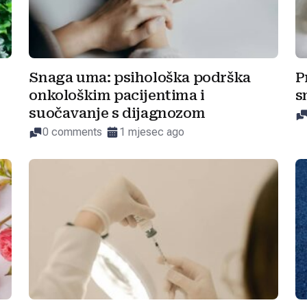
Snaga uma: psihološka podrška
P
onkološkim pacijentima i
s
suočavanje s dijagnozom
0 comments
1 mjesec ago