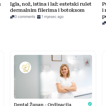
u
Igla, nož, istina i laž: estetski rulet
P
dermalnim filerima i botoksom
i
p
0 comments
1 mjesec ago
Dental Župan - Ordinacija