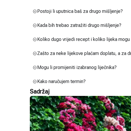
Postoji li uputnica baš za drugo mišljenje?
Kada bih trebao zatražiti drugo mišljenje?
Koliko dugo vrijedi recept i koliko lijeka mog
Zašto za neke lijekove plaćam doplatu, a za d
Mogu li promijeniti izabranog liječnika?
Kako naručujem termin?
Sadržaj