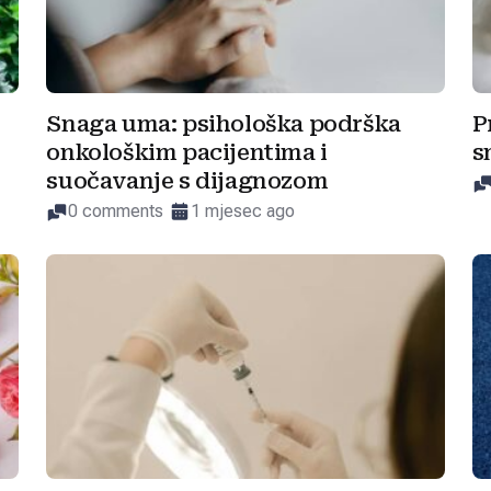
Snaga uma: psihološka podrška
P
onkološkim pacijentima i
s
suočavanje s dijagnozom
0 comments
1 mjesec ago