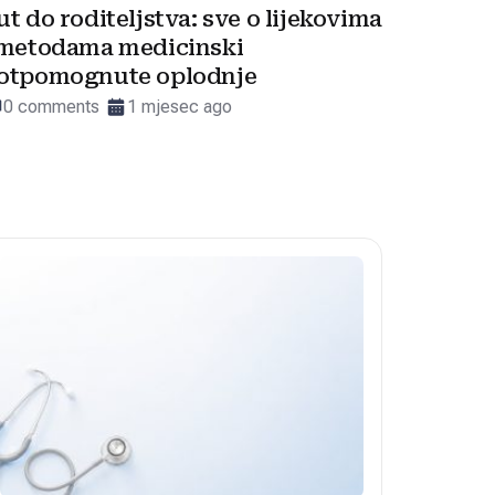
ut do roditeljstva: sve o lijekovima
 metodama medicinski
otpomognute oplodnje
0 comments
1 mjesec ago