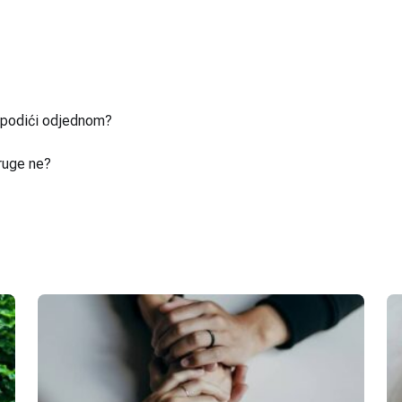
u podići odjednom?
ruge ne?