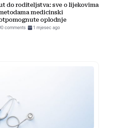
ut do roditeljstva: sve o lijekovima
 metodama medicinski
otpomognute oplodnje
0 comments
1 mjesec ago