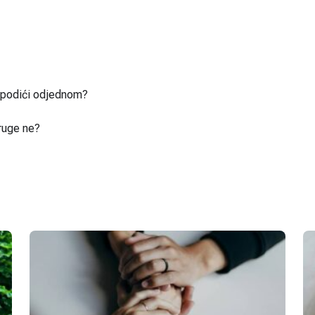
u podići odjednom?
ruge ne?