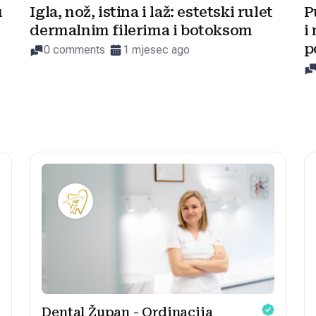
u
Igla, nož, istina i laž: estetski rulet
P
dermalnim filerima i botoksom
i
p
0 comments
1 mjesec ago
Dental Župan - Ordinacija