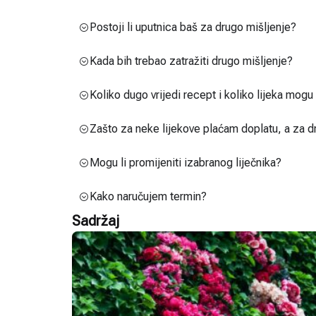
Postoji li uputnica baš za drugo mišljenje?
Kada bih trebao zatražiti drugo mišljenje?
Koliko dugo vrijedi recept i koliko lijeka mog
Zašto za neke lijekove plaćam doplatu, a za d
Mogu li promijeniti izabranog liječnika?
Kako naručujem termin?
Sadržaj