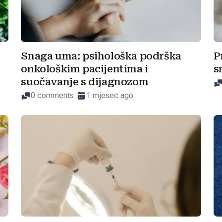
Snaga uma: psihološka podrška
P
onkološkim pacijentima i
s
suočavanje s dijagnozom
0 comments
1 mjesec ago