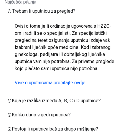
Najčešća pitanja
Trebam li uputnicu za pregled?
Ovisi o tome je li ordinacija ugovorena s HZZO-
om i radi li se o specijalisti. Za specijalistički
pregled na teret osiguranja uputnicu izdaje vaš
izabrani liječnik opće medicine. Kod izabranog
ginekologa, pedijatra ili obiteljskog liječnika
uputnica vam nije potrebna. Za privatne preglede
koje plaćate sami uputnica nije potrebna.
Više o uputnicama pročitajte ovdje.
Koja je razlika između A, B, C i D uputnice?
Koliko dugo vrijedi uputnica?
Postoji li uputnica baš za drugo mišljenje?