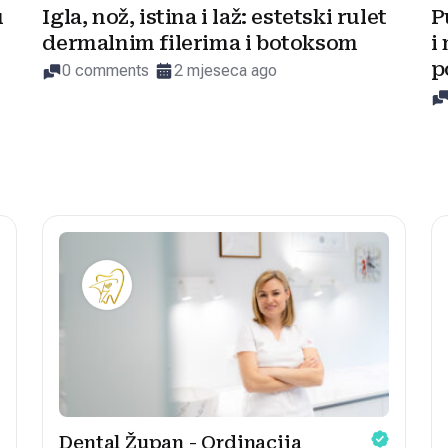
u
Igla, nož, istina i laž: estetski rulet
P
dermalnim filerima i botoksom
i
p
0 comments
2 mjeseca ago
Dental Župan - Ordinacija