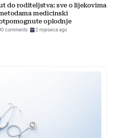
ut do roditeljstva: sve o lijekovima
 metodama medicinski
otpomognute oplodnje
0 comments
2 mjeseca ago