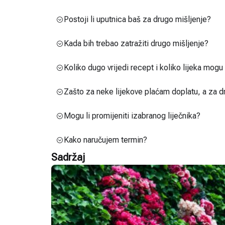
Postoji li uputnica baš za drugo mišljenje?
Kada bih trebao zatražiti drugo mišljenje?
Koliko dugo vrijedi recept i koliko lijeka mog
Zašto za neke lijekove plaćam doplatu, a za d
Mogu li promijeniti izabranog liječnika?
Kako naručujem termin?
Sadržaj