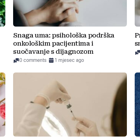
Snaga uma: psihološka podrška
P
onkološkim pacijentima i
s
suočavanje s dijagnozom
0 comments
1 mjesec ago