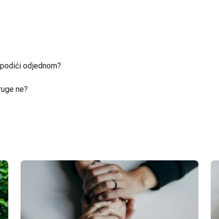
u podići odjednom?
ruge ne?