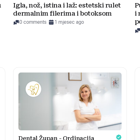
u
Igla, nož, istina i laž: estetski rulet
P
dermalnim filerima i botoksom
i
p
0 comments
1 mjesec ago
Dental Župan - Ordinacija