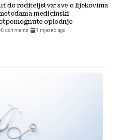
ut do roditeljstva: sve o lijekovima
 metodama medicinski
otpomognute oplodnje
0 comments
1 mjesec ago