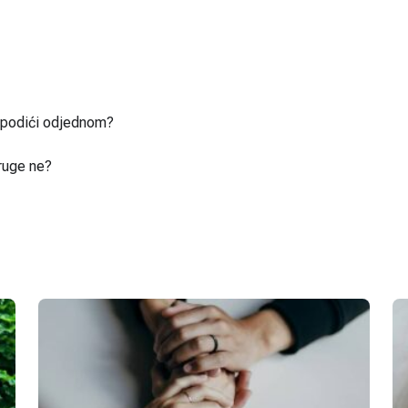
u podići odjednom?
ruge ne?