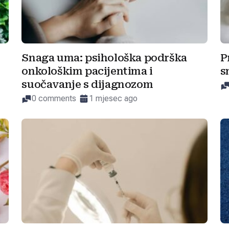
Snaga uma: psihološka podrška
P
onkološkim pacijentima i
s
suočavanje s dijagnozom
0 comments
1 mjesec ago