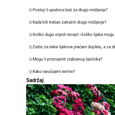
Postoji li uputnica baš za drugo mišljenje?
Kada bih trebao zatražiti drugo mišljenje?
Koliko dugo vrijedi recept i koliko lijeka mog
Zašto za neke lijekove plaćam doplatu, a za d
Mogu li promijeniti izabranog liječnika?
Kako naručujem termin?
Sadržaj