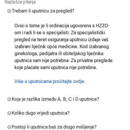
Najčešća pitanja
Trebam li uputnicu za pregled?
Ovisi o tome je li ordinacija ugovorena s HZZO-
om i radi li se o specijalisti. Za specijalistički
pregled na teret osiguranja uputnicu izdaje vaš
izabrani liječnik opće medicine. Kod izabranog
ginekologa, pedijatra ili obiteljskog liječnika
uputnica vam nije potrebna. Za privatne preglede
koje plaćate sami uputnica nije potrebna.
Više o uputnicama pročitajte ovdje.
Koja je razlika između A, B, C i D uputnice?
Koliko dugo vrijedi uputnica?
Postoji li uputnica baš za drugo mišljenje?