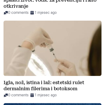
spasiti život: vodič za prevenciju i rano
otkrivanje
0 comments
1 mjesec ago
Igla, nož, istina i laž: estetski rulet
dermalnim filerima i botoksom
0 comments
1 mjesec ago