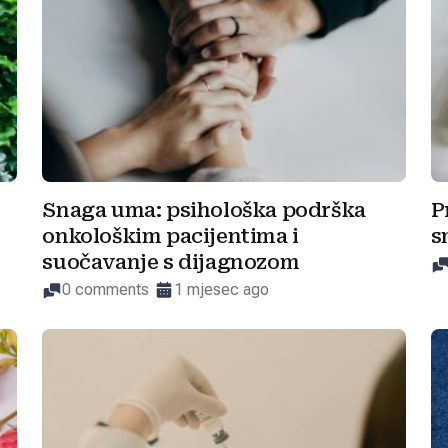
Snaga uma: psihološka podrška
P
onkološkim pacijentima i
s
suočavanje s dijagnozom
0 comments
1 mjesec ago