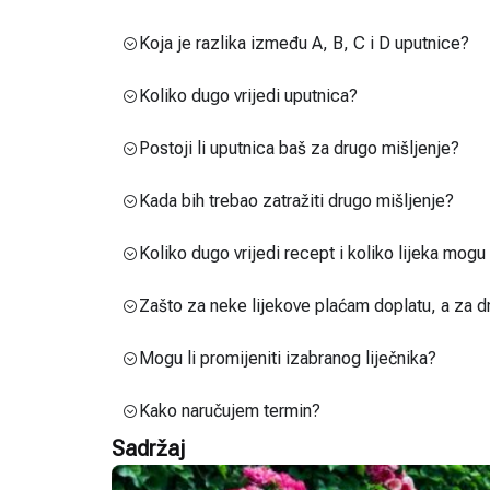
Koja je razlika između A, B, C i D uputnice?
Koliko dugo vrijedi uputnica?
Postoji li uputnica baš za drugo mišljenje?
Kada bih trebao zatražiti drugo mišljenje?
Koliko dugo vrijedi recept i koliko lijeka mog
Zašto za neke lijekove plaćam doplatu, a za d
Mogu li promijeniti izabranog liječnika?
Kako naručujem termin?
Sadržaj