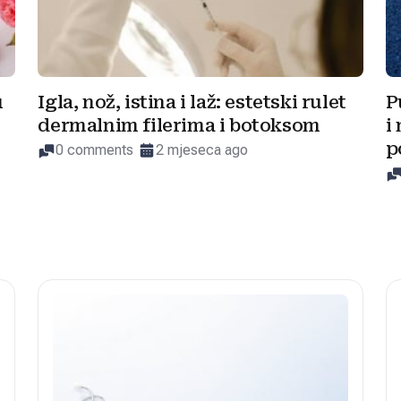
u
Igla, nož, istina i laž: estetski rulet
P
dermalnim filerima i botoksom
i
p
0 comments
2 mjeseca ago