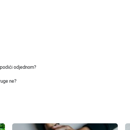
u podići odjednom?
ruge ne?