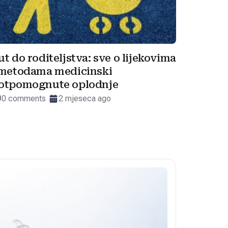
ut do roditeljstva: sve o lijekovima
 metodama medicinski
otpomognute oplodnje
0 comments
2 mjeseca ago