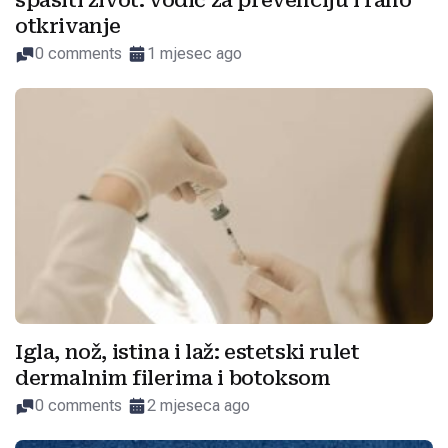
spasiti život: vodič za prevenciju i rano
otkrivanje
0 comments
1 mjesec ago
Igla, nož, istina i laž: estetski rulet
dermalnim filerima i botoksom
0 comments
2 mjeseca ago