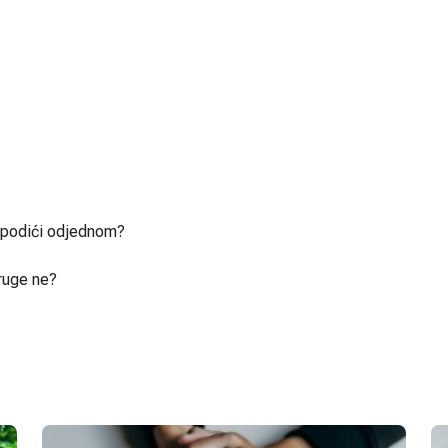
u podići odjednom?
ruge ne?