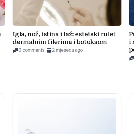
u
Igla, nož, istina i laž: estetski rulet
P
dermalnim filerima i botoksom
i
p
0 comments
2 mjeseca ago