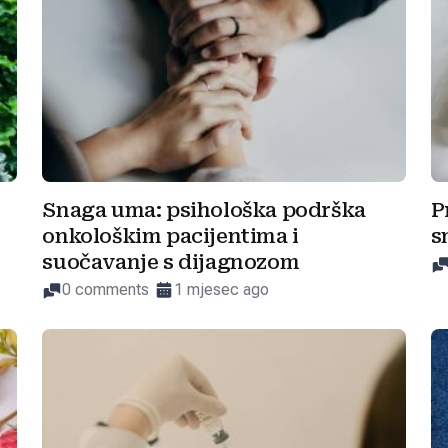
Snaga uma: psihološka podrška
P
onkološkim pacijentima i
s
suočavanje s dijagnozom
0 comments
1 mjesec ago