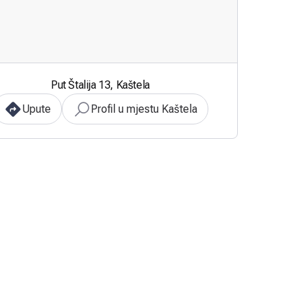
Put Štalija 13, Kaštela
Upute
Profil u mjestu Kaštela