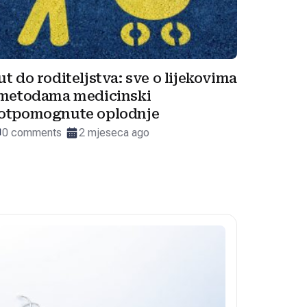
ut do roditeljstva: sve o lijekovima
 metodama medicinski
otpomognute oplodnje
0 comments
2 mjeseca ago