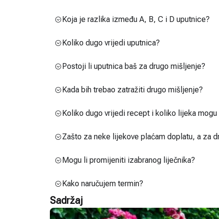
Koja je razlika između A, B, C i D uputnice?
Koliko dugo vrijedi uputnica?
Postoji li uputnica baš za drugo mišljenje?
Kada bih trebao zatražiti drugo mišljenje?
Koliko dugo vrijedi recept i koliko lijeka mog
Zašto za neke lijekove plaćam doplatu, a za d
Mogu li promijeniti izabranog liječnika?
Kako naručujem termin?
Sadržaj