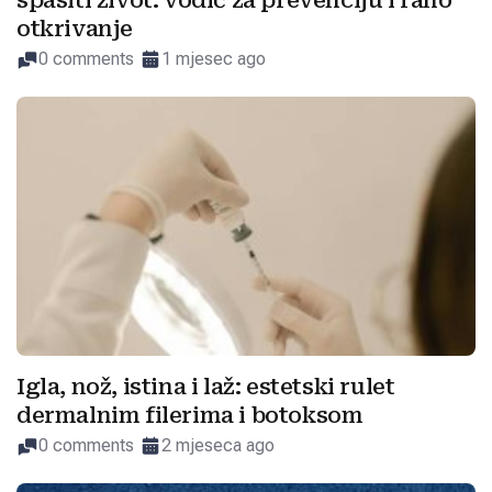
spasiti život: vodič za prevenciju i rano
otkrivanje
0 comments
1 mjesec ago
Igla, nož, istina i laž: estetski rulet
dermalnim filerima i botoksom
0 comments
2 mjeseca ago