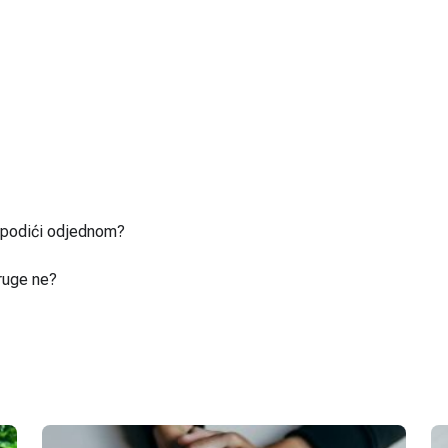
u podići odjednom?
ruge ne?