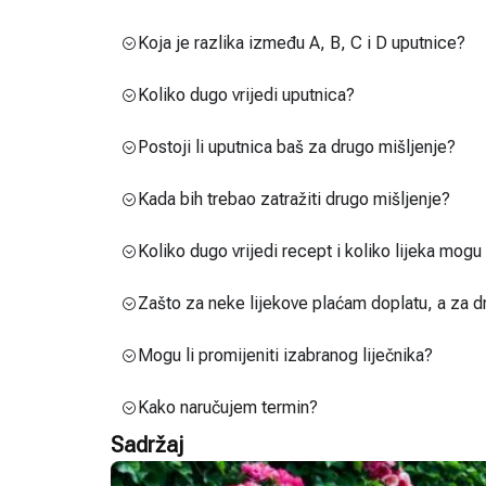
Koja je razlika između A, B, C i D uputnice?
Koliko dugo vrijedi uputnica?
Postoji li uputnica baš za drugo mišljenje?
Kada bih trebao zatražiti drugo mišljenje?
Koliko dugo vrijedi recept i koliko lijeka mog
Zašto za neke lijekove plaćam doplatu, a za d
Mogu li promijeniti izabranog liječnika?
Kako naručujem termin?
Sadržaj