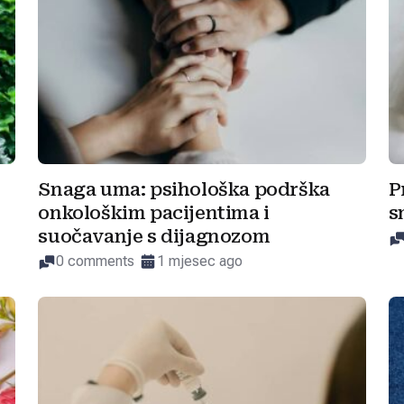
Snaga uma: psihološka podrška
P
onkološkim pacijentima i
s
suočavanje s dijagnozom
0 comments
1 mjesec ago