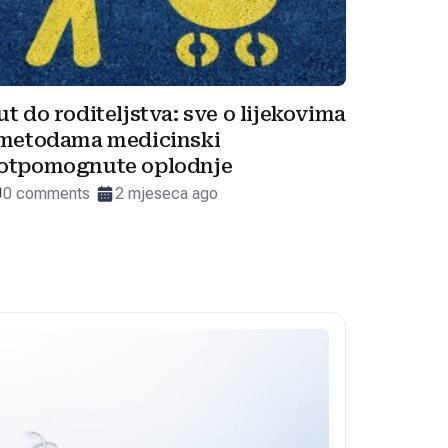
ut do roditeljstva: sve o lijekovima
 metodama medicinski
otpomognute oplodnje
0 comments
2 mjeseca ago