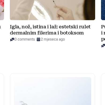
u
Igla, nož, istina i laž: estetski rulet
P
dermalnim filerima i botoksom
i
p
0 comments
2 mjeseca ago