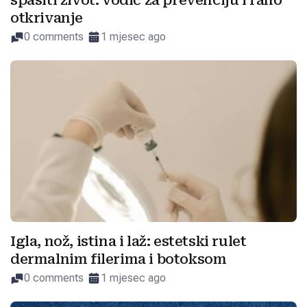
spasiti život: vodič za prevenciju i rano
otkrivanje
0 comments
1 mjesec ago
Igla, nož, istina i laž: estetski rulet
dermalnim filerima i botoksom
0 comments
1 mjesec ago