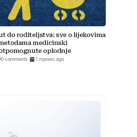
ut do roditeljstva: sve o lijekovima
 metodama medicinski
otpomognute oplodnje
0 comments
1 mjesec ago