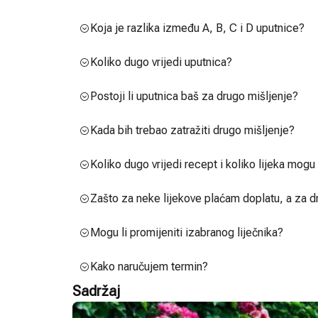
Koja je razlika između A, B, C i D uputnice?
Koliko dugo vrijedi uputnica?
Postoji li uputnica baš za drugo mišljenje?
Kada bih trebao zatražiti drugo mišljenje?
Koliko dugo vrijedi recept i koliko lijeka mog
Zašto za neke lijekove plaćam doplatu, a za d
Mogu li promijeniti izabranog liječnika?
Kako naručujem termin?
Sadržaj