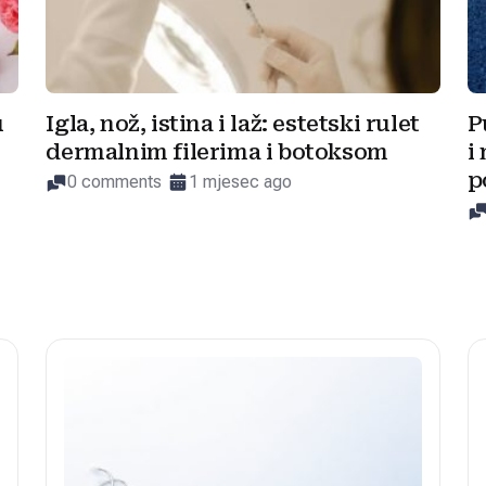
u
Igla, nož, istina i laž: estetski rulet
P
dermalnim filerima i botoksom
i
p
0 comments
1 mjesec ago