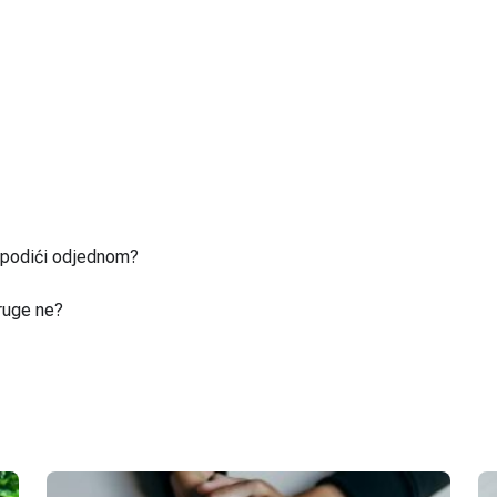
u podići odjednom?
ruge ne?