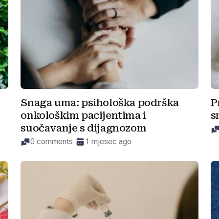
Snaga uma: psihološka podrška
P
onkološkim pacijentima i
s
suočavanje s dijagnozom
0 comments
1 mjesec ago