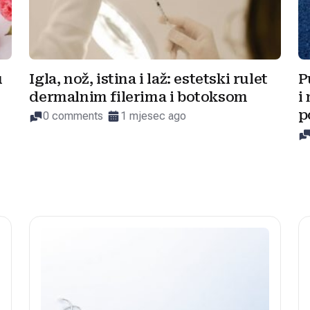
u
Igla, nož, istina i laž: estetski rulet
P
dermalnim filerima i botoksom
i
p
0 comments
1 mjesec ago