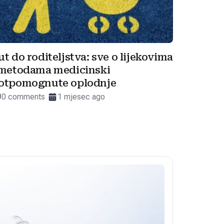
ut do roditeljstva: sve o lijekovima
 metodama medicinski
otpomognute oplodnje
0 comments
1 mjesec ago