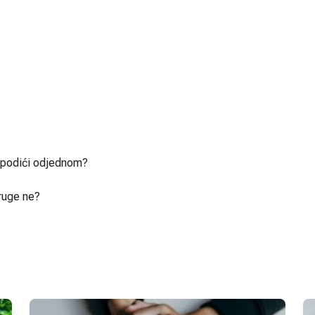
u podići odjednom?
ruge ne?