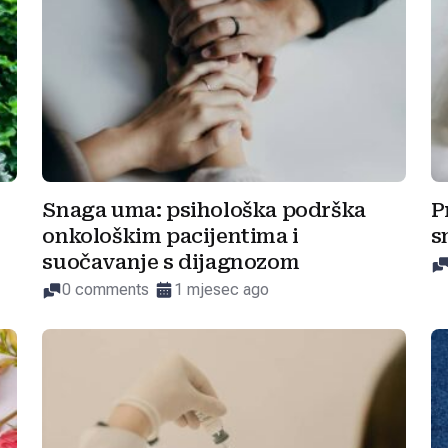
Snaga uma: psihološka podrška
P
onkološkim pacijentima i
s
suočavanje s dijagnozom
0 comments
1 mjesec ago