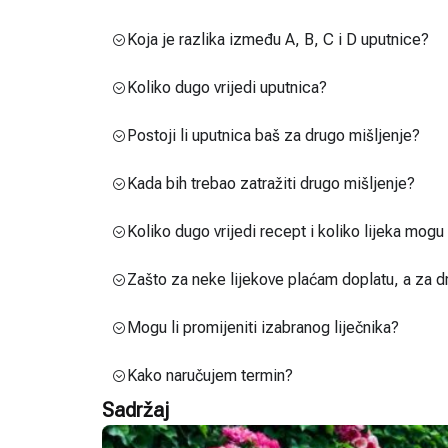
Koja je razlika između A, B, C i D uputnice?
Koliko dugo vrijedi uputnica?
Postoji li uputnica baš za drugo mišljenje?
Kada bih trebao zatražiti drugo mišljenje?
Koliko dugo vrijedi recept i koliko lijeka mog
Zašto za neke lijekove plaćam doplatu, a za d
Mogu li promijeniti izabranog liječnika?
Kako naručujem termin?
Sadržaj