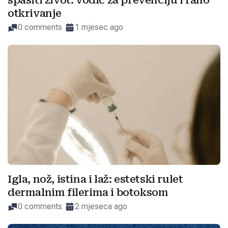
spasiti život: vodič za prevenciju i rano
otkrivanje
0 comments
1 mjesec ago
Igla, nož, istina i laž: estetski rulet
dermalnim filerima i botoksom
0 comments
2 mjeseca ago