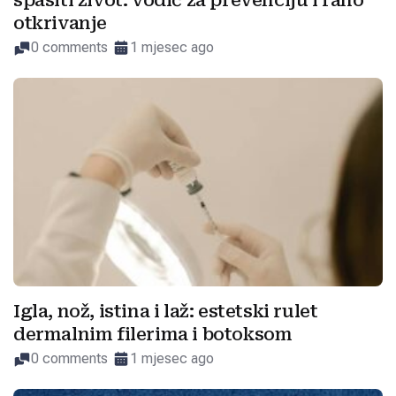
spasiti život: vodič za prevenciju i rano
otkrivanje
0 comments
1 mjesec ago
Igla, nož, istina i laž: estetski rulet
dermalnim filerima i botoksom
0 comments
1 mjesec ago