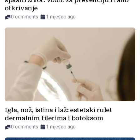
spasiti život: vodič za prevenciju i rano
otkrivanje
0 comments
1 mjesec ago
Igla, nož, istina i laž: estetski rulet
dermalnim filerima i botoksom
0 comments
1 mjesec ago