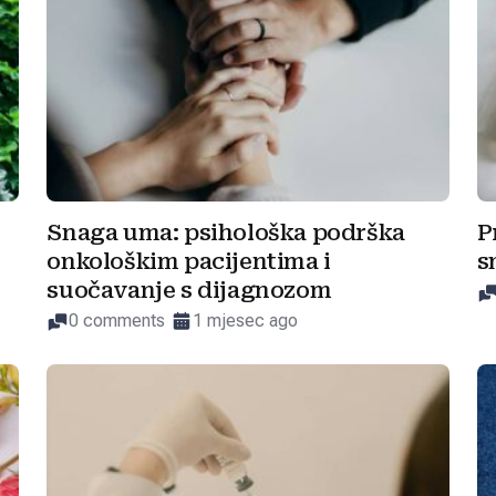
Snaga uma: psihološka podrška
P
onkološkim pacijentima i
s
suočavanje s dijagnozom
0 comments
1 mjesec ago