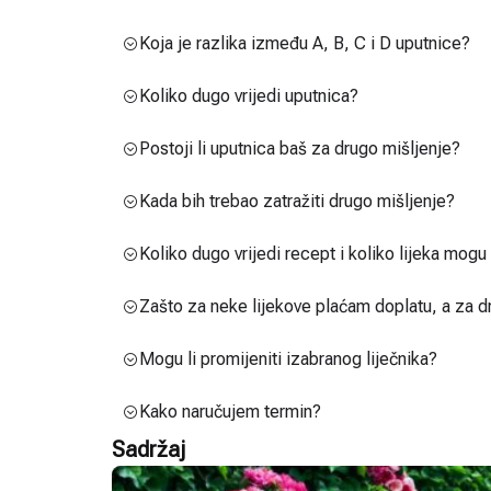
Koja je razlika između A, B, C i D uputnice?
Koliko dugo vrijedi uputnica?
Postoji li uputnica baš za drugo mišljenje?
Kada bih trebao zatražiti drugo mišljenje?
Koliko dugo vrijedi recept i koliko lijeka mog
Zašto za neke lijekove plaćam doplatu, a za d
Mogu li promijeniti izabranog liječnika?
Kako naručujem termin?
Sadržaj