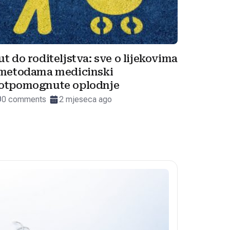
ut do roditeljstva: sve o lijekovima
 metodama medicinski
otpomognute oplodnje
0 comments
2 mjeseca ago