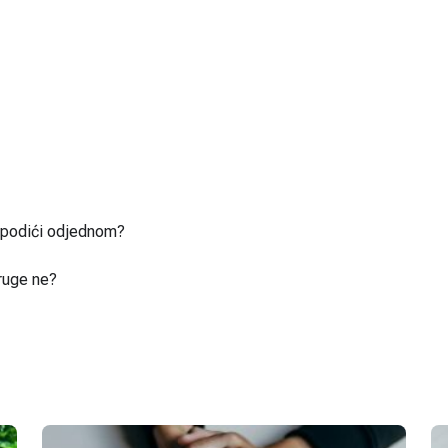
u podići odjednom?
ruge ne?