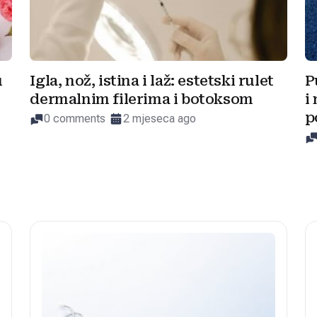
u
Igla, nož, istina i laž: estetski rulet
P
dermalnim filerima i botoksom
i
p
0 comments
2 mjeseca ago