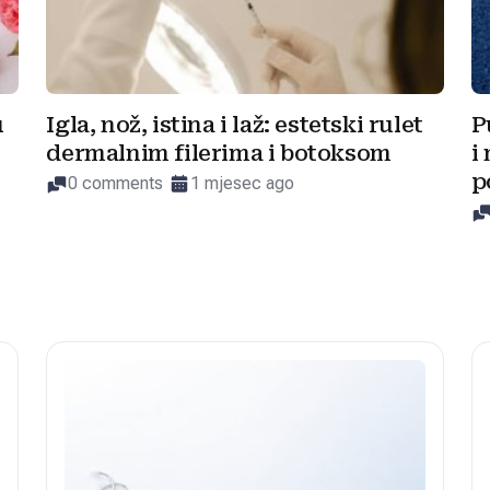
u
Igla, nož, istina i laž: estetski rulet
P
dermalnim filerima i botoksom
i
p
0 comments
1 mjesec ago