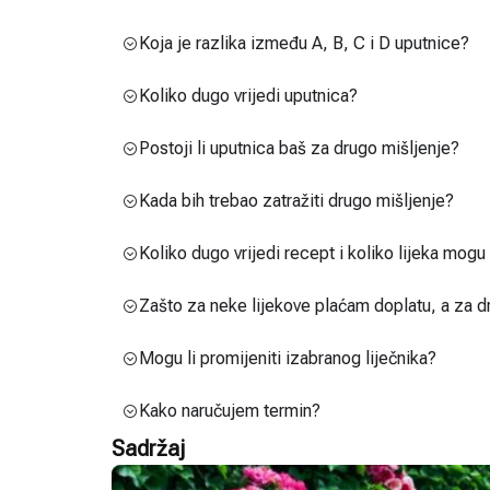
Koja je razlika između A, B, C i D uputnice?
Koliko dugo vrijedi uputnica?
Postoji li uputnica baš za drugo mišljenje?
Kada bih trebao zatražiti drugo mišljenje?
Koliko dugo vrijedi recept i koliko lijeka mog
Zašto za neke lijekove plaćam doplatu, a za d
Mogu li promijeniti izabranog liječnika?
Kako naručujem termin?
Sadržaj