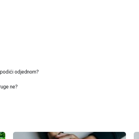
u podići odjednom?
ruge ne?