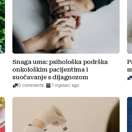
Snaga uma: psihološka podrška
P
onkološkim pacijentima i
s
suočavanje s dijagnozom
0 comments
1 mjesec ago