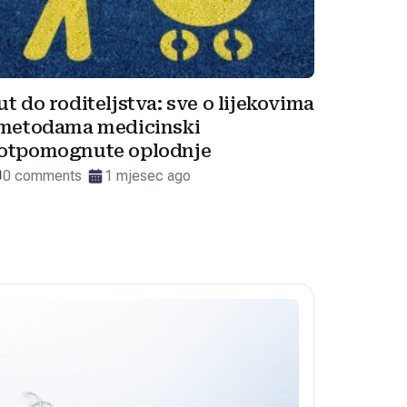
ut do roditeljstva: sve o lijekovima
 metodama medicinski
otpomognute oplodnje
0 comments
1 mjesec ago