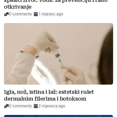
spasiti život: vodič za prevenciju i rano
otkrivanje
0 comments
1 mjesec ago
Igla, nož, istina i laž: estetski rulet
dermalnim filerima i botoksom
0 comments
2 mjeseca ago