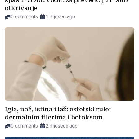
spasiti život: vodič za prevenciju i rano
otkrivanje
0 comments
1 mjesec ago
Igla, nož, istina i laž: estetski rulet
dermalnim filerima i botoksom
0 comments
2 mjeseca ago