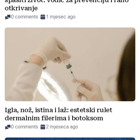
spasiti život: vodič za prevenciju i rano
otkrivanje
0 comments
1 mjesec ago
Igla, nož, istina i laž: estetski rulet
dermalnim filerima i botoksom
0 comments
2 mjeseca ago