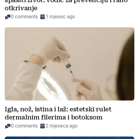
spasiti život: vodič za prevenciju i rano
otkrivanje
0 comments
1 mjesec ago
Igla, nož, istina i laž: estetski rulet
dermalnim filerima i botoksom
0 comments
2 mjeseca ago