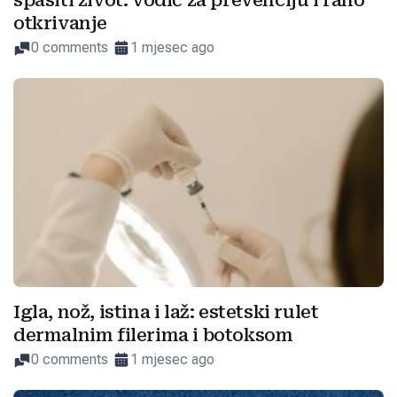
spasiti život: vodič za prevenciju i rano
otkrivanje
0 comments
1 mjesec ago
Igla, nož, istina i laž: estetski rulet
dermalnim filerima i botoksom
0 comments
1 mjesec ago