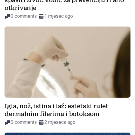
spasiti život: vodič za prevenciju i rano
otkrivanje
0 comments
1 mjesec ago
Igla, nož, istina i laž: estetski rulet
dermalnim filerima i botoksom
0 comments
2 mjeseca ago