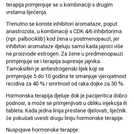
terapija primjenjuje se u kombinaciji s drugim
vrstama liječenja.
Trenutno se koriste inhibitori aromataze, poput
anastrozola, u kombinaciji s CDK 4/6 inhibitorima
(npr. palbociklib) kod žena u postmenopauzi, jer
inhibitori aromataze djeluju samo kada jajnici više
ne proizvode estrogen. Za žene u predmenopauzi
primjenjuje se i terapija supresije jajnika.
Tamoksifen je antiestrogenski lijek koji se
primjenjuje 5 do 10 godina te smanjuje vjerojatnost
recidiva za 40 % i smrtnost od raka dojke za 30 %.
Hormonska terapija djeluje dok je pacijentica dobro
podnosi, a može se primjenjivati u obliku injekcija ili
tableta. Kada jedna linija prestane djelovati, liječnik
će pokušati uvesti drugu liniju hormonske terapije.
Nuspojave hormonske terapije: