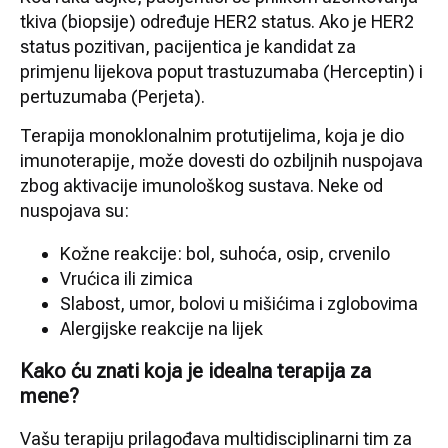
tkiva (biopsije) određuje HER2 status. Ako je HER2
status pozitivan, pacijentica je kandidat za
primjenu lijekova poput trastuzumaba (Herceptin) i
pertuzumaba (Perjeta).
Terapija monoklonalnim protutijelima, koja je dio
imunoterapije, može dovesti do ozbiljnih nuspojava
zbog aktivacije imunološkog sustava. Neke od
nuspojava su:
Kožne reakcije: bol, suhoća, osip, crvenilo
Vrućica ili zimica
Slabost, umor, bolovi u mišićima i zglobovima
Alergijske reakcije na lijek
Kako ću znati koja je idealna terapija za
mene?
Vašu terapiju prilagođava multidisciplinarni tim za