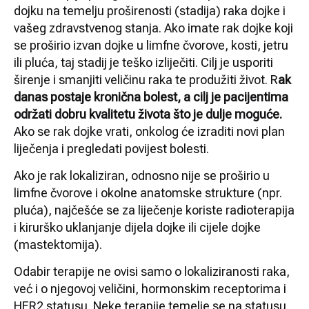
dojku na temelju proširenosti (stadija) raka dojke i
vašeg zdravstvenog stanja. Ako imate rak dojke koji
se proširio izvan dojke u limfne čvorove, kosti, jetru
ili pluća, taj stadij je teško izliječiti. Cilj je usporiti
širenje i smanjiti veličinu raka te produžiti život. R
ak
danas postaje kronična bolest, a cilj je pacijentima
održati dobru kvalitetu života što je dulje moguće.
Ako se rak dojke vrati, onkolog će izraditi novi plan
liječenja i pregledati povijest bolesti.
Ako je rak lokaliziran, odnosno nije se proširio u
limfne čvorove i okolne anatomske strukture (npr.
pluća), najčešće se za liječenje koriste radioterapija
i kirurško uklanjanje dijela dojke ili cijele dojke
(mastektomija).
Odabir terapije ne ovisi samo o lokaliziranosti raka,
već i o njegovoj veličini, hormonskim receptorima i
HER2 statusu. Neke terapije temelje se na statusu