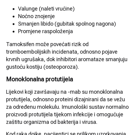
Valunge (naleti vrućine)
Noćno znojenje
Smanjen libido (gubitak spolnog nagona)
Promjene raspoloženja
Tamoksifen može povećati rizik od
tromboembolijskih incidenata, odnosno pojave
krvnih ugrušaka, dok inhibitori aromataze smanjuju
gustoću kostiju (osteoporoza).
Monoklonalna protutijela
Lijekovi koji završavaju na -mab su monoklonalna
protutijela, odnosno proteini dizajnirani da se vežu
za određenu molekulu. Imunološki sustav normalno
proizvodi protutijela tijekom infekcije i omogućuje
zaštitu organizma od bakterija i virusa.
Kod raka dojke, pacijentici se prilikom uzorkovanja