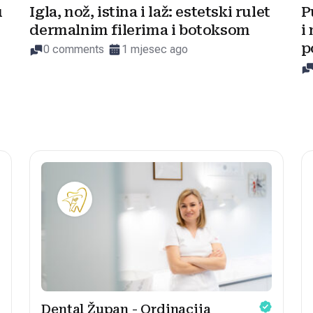
u
Igla, nož, istina i laž: estetski rulet
P
dermalnim filerima i botoksom
i
p
0 comments
1 mjesec ago
Dental Župan - Ordinacija