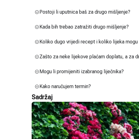
Postoji li uputnica baš za drugo mišljenje?
Kada bih trebao zatražiti drugo mišljenje?
Koliko dugo vrijedi recept i koliko lijeka mog
Zašto za neke lijekove plaćam doplatu, a za d
Mogu li promijeniti izabranog liječnika?
Kako naručujem termin?
Sadržaj