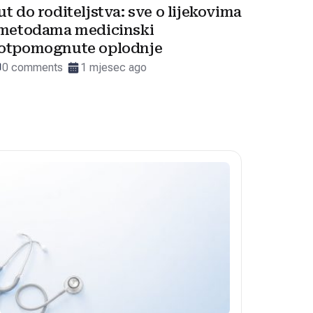
ut do roditeljstva: sve o lijekovima
 metodama medicinski
otpomognute oplodnje
0 comments
1 mjesec ago