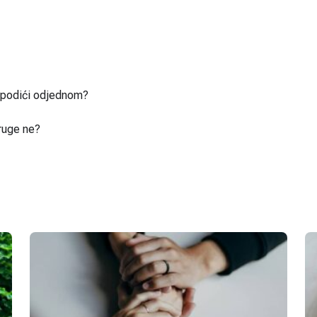
u podići odjednom?
ruge ne?