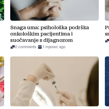
Snaga uma: psihološka podrška
P
onkološkim pacijentima i
s
suočavanje s dijagnozom
0 comments
1 mjesec ago