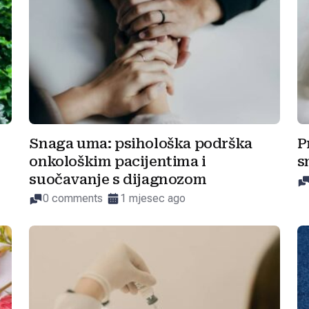
Snaga uma: psihološka podrška
P
onkološkim pacijentima i
s
suočavanje s dijagnozom
0 comments
1 mjesec ago