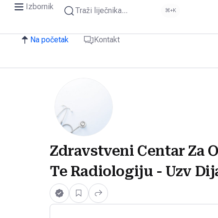
Izbornik
Traži liječnika...
⌘+K
Na početak
Kontakt
Zdravstveni Centar Za 
Te Radiologiju - Uzv Di