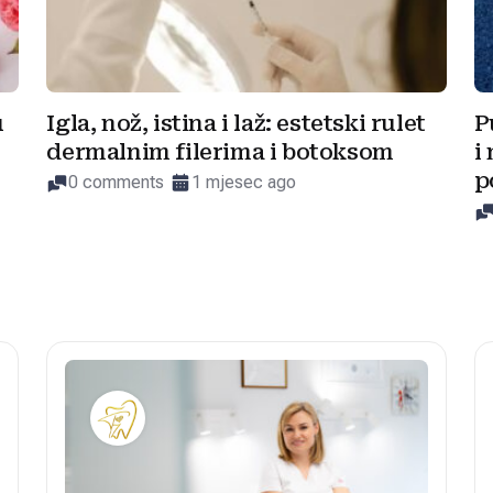
u
Igla, nož, istina i laž: estetski rulet
P
dermalnim filerima i botoksom
i
p
0 comments
1 mjesec ago