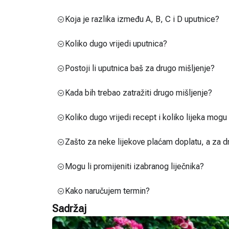
Koja je razlika između A, B, C i D uputnice?
Koliko dugo vrijedi uputnica?
Postoji li uputnica baš za drugo mišljenje?
Kada bih trebao zatražiti drugo mišljenje?
Koliko dugo vrijedi recept i koliko lijeka mog
Zašto za neke lijekove plaćam doplatu, a za d
Mogu li promijeniti izabranog liječnika?
Kako naručujem termin?
Sadržaj