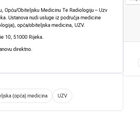
u, Opću/Obiteljsku Medicinu Te Radiologiju – Uzv
jeka. Ustanova nudi usluge iz područja medicine
logija), opća/obiteljska medicina, UZV.
ie 10, 51000 Rijeka.
tanovu direktno.
eljska (opća) medicina
UZV