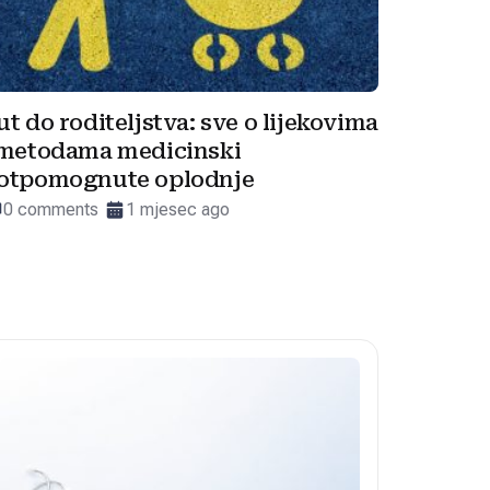
ut do roditeljstva: sve o lijekovima
 metodama medicinski
otpomognute oplodnje
0 comments
1 mjesec ago