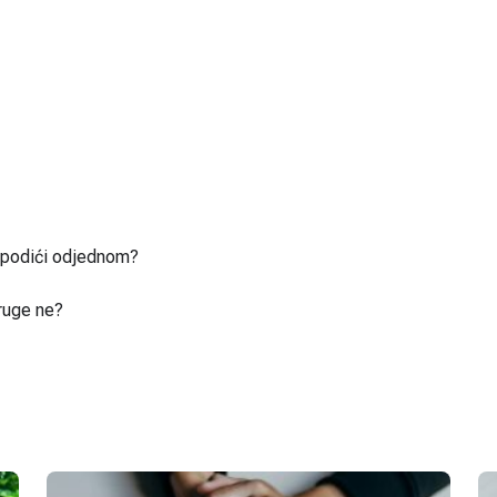
u podići odjednom?
ruge ne?