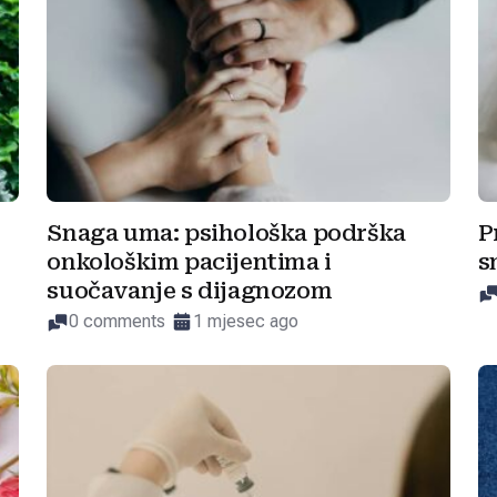
Snaga uma: psihološka podrška
P
onkološkim pacijentima i
s
suočavanje s dijagnozom
0 comments
1 mjesec ago