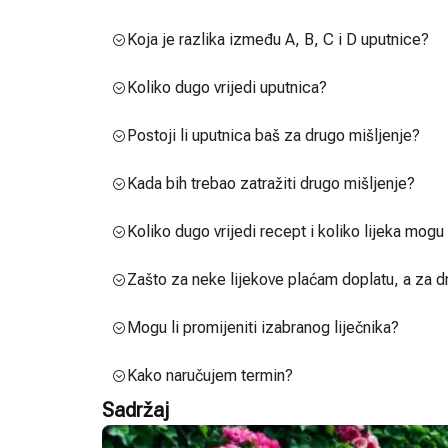
Koja je razlika između A, B, C i D uputnice?
Koliko dugo vrijedi uputnica?
Postoji li uputnica baš za drugo mišljenje?
Kada bih trebao zatražiti drugo mišljenje?
Koliko dugo vrijedi recept i koliko lijeka mog
Zašto za neke lijekove plaćam doplatu, a za d
Mogu li promijeniti izabranog liječnika?
Kako naručujem termin?
Sadržaj