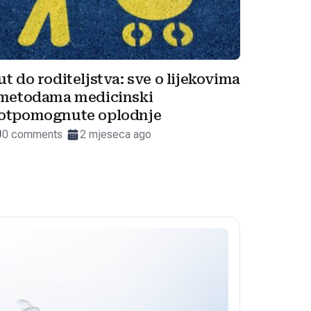
ut do roditeljstva: sve o lijekovima
 metodama medicinski
otpomognute oplodnje
0 comments
2 mjeseca ago