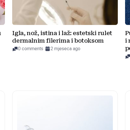
u
Igla, nož, istina i laž: estetski rulet
P
dermalnim filerima i botoksom
i
p
0 comments
2 mjeseca ago