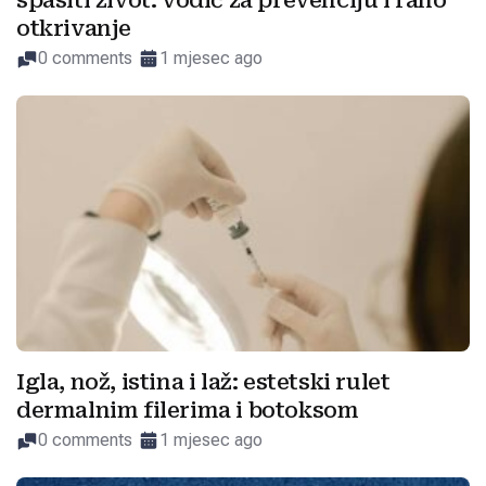
spasiti život: vodič za prevenciju i rano
otkrivanje
0 comments
1 mjesec ago
Igla, nož, istina i laž: estetski rulet
dermalnim filerima i botoksom
0 comments
1 mjesec ago