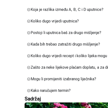
Koja je razlika između A, B, C i D uputnice?
Koliko dugo vrijedi uputnica?
Postoji li uputnica baš za drugo mišljenje?
Kada bih trebao zatražiti drugo mišljenje?
Koliko dugo vrijedi recept i koliko lijeka mog
Zašto za neke lijekove plaćam doplatu, a za d
Mogu li promijeniti izabranog liječnika?
Kako naručujem termin?
Sadržaj