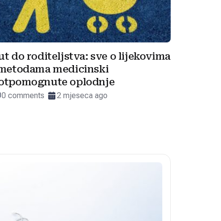
ut do roditeljstva: sve o lijekovima
 metodama medicinski
otpomognute oplodnje
0 comments
2 mjeseca ago