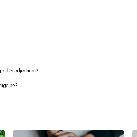
u podići odjednom?
ruge ne?