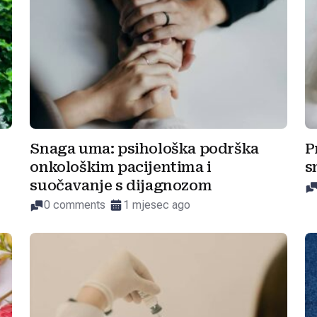
Snaga uma: psihološka podrška
P
onkološkim pacijentima i
s
suočavanje s dijagnozom
0 comments
1 mjesec ago