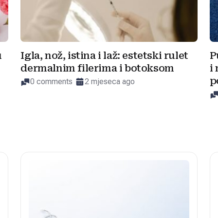
u
Igla, nož, istina i laž: estetski rulet
P
dermalnim filerima i botoksom
i
p
0 comments
2 mjeseca ago