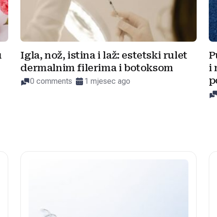
u
Igla, nož, istina i laž: estetski rulet
P
dermalnim filerima i botoksom
i
p
0 comments
1 mjesec ago