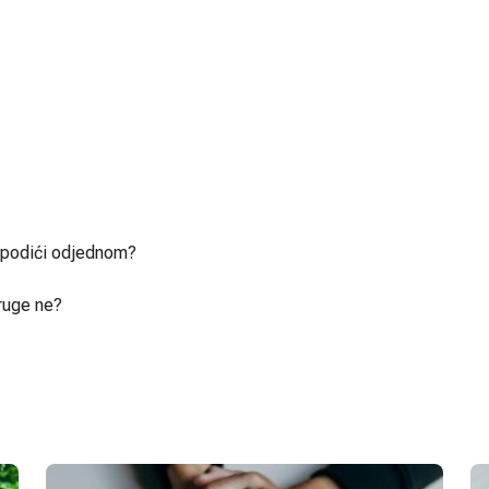
u podići odjednom?
ruge ne?