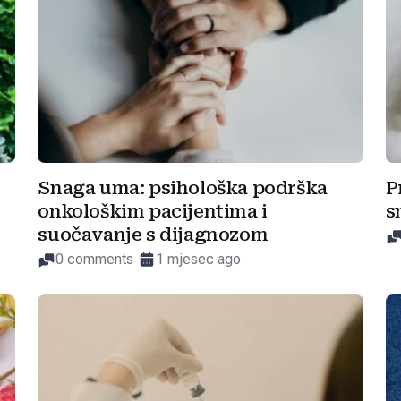
Snaga uma: psihološka podrška
P
onkološkim pacijentima i
s
suočavanje s dijagnozom
0 comments
1 mjesec ago