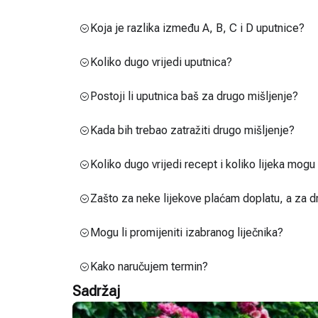
Koja je razlika između A, B, C i D uputnice?
Koliko dugo vrijedi uputnica?
Postoji li uputnica baš za drugo mišljenje?
Kada bih trebao zatražiti drugo mišljenje?
Koliko dugo vrijedi recept i koliko lijeka mog
Zašto za neke lijekove plaćam doplatu, a za d
Mogu li promijeniti izabranog liječnika?
Kako naručujem termin?
Sadržaj