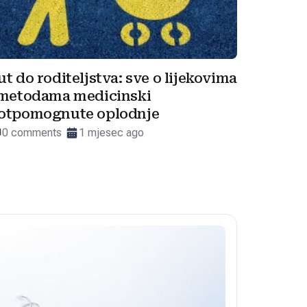
ut do roditeljstva: sve o lijekovima
 metodama medicinski
otpomognute oplodnje
0 comments
1 mjesec ago