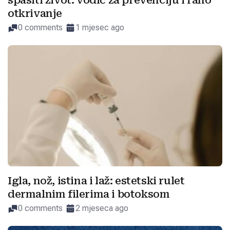
spasiti život: vodič za prevenciju i rano
otkrivanje
0 comments
1 mjesec ago
Igla, nož, istina i laž: estetski rulet
dermalnim filerima i botoksom
0 comments
2 mjeseca ago