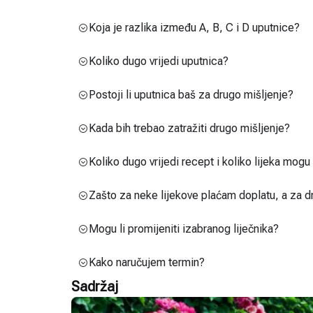
Koja je razlika između A, B, C i D uputnice?
Koliko dugo vrijedi uputnica?
Postoji li uputnica baš za drugo mišljenje?
Kada bih trebao zatražiti drugo mišljenje?
Koliko dugo vrijedi recept i koliko lijeka mog
Zašto za neke lijekove plaćam doplatu, a za d
Mogu li promijeniti izabranog liječnika?
Kako naručujem termin?
Sadržaj