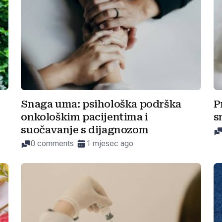
Snaga uma: psihološka podrška
P
onkološkim pacijentima i
s
suočavanje s dijagnozom
0 comments
1 mjesec ago