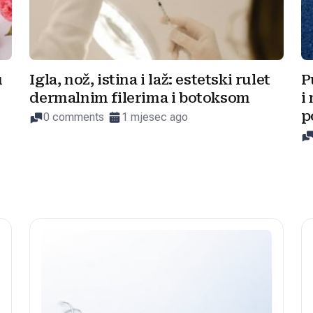
u
Igla, nož, istina i laž: estetski rulet
P
dermalnim filerima i botoksom
i
p
0 comments
1 mjesec ago