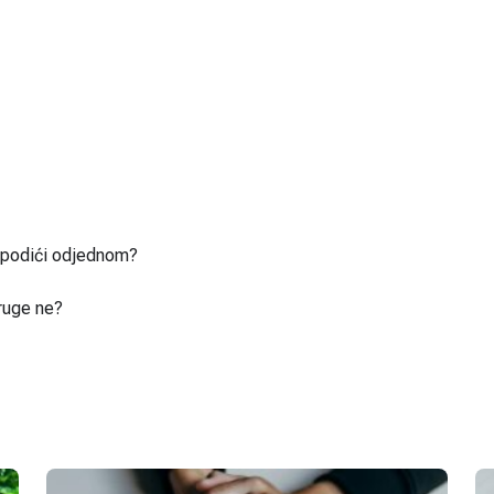
u podići odjednom?
ruge ne?