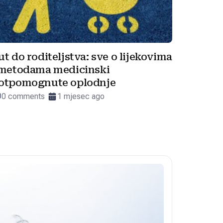
ut do roditeljstva: sve o lijekovima
 metodama medicinski
otpomognute oplodnje
0 comments
1 mjesec ago