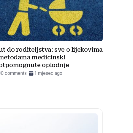
ut do roditeljstva: sve o lijekovima
 metodama medicinski
otpomognute oplodnje
0 comments
1 mjesec ago