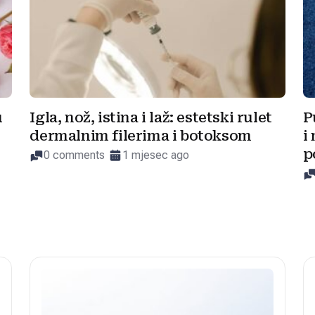
u
Igla, nož, istina i laž: estetski rulet
P
dermalnim filerima i botoksom
i
p
0 comments
1 mjesec ago