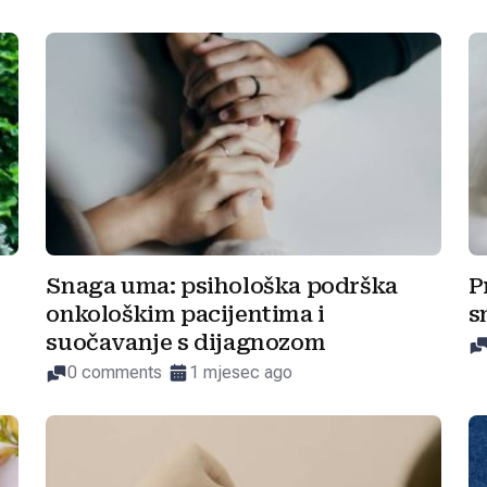
Snaga uma: psihološka podrška
P
onkološkim pacijentima i
s
suočavanje s dijagnozom
0 comments
1 mjesec ago