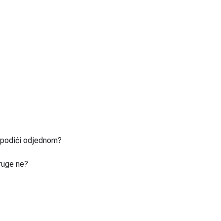
u podići odjednom?
ruge ne?