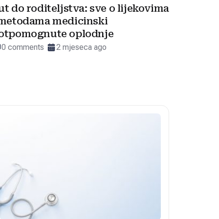
ut do roditeljstva: sve o lijekovima
 metodama medicinski
otpomognute oplodnje
0 comments
2 mjeseca ago