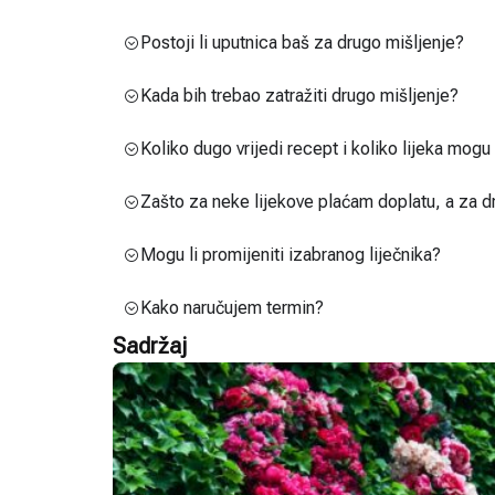
Postoji li uputnica baš za drugo mišljenje?
Kada bih trebao zatražiti drugo mišljenje?
Koliko dugo vrijedi recept i koliko lijeka mog
Zašto za neke lijekove plaćam doplatu, a za d
Mogu li promijeniti izabranog liječnika?
Kako naručujem termin?
Sadržaj