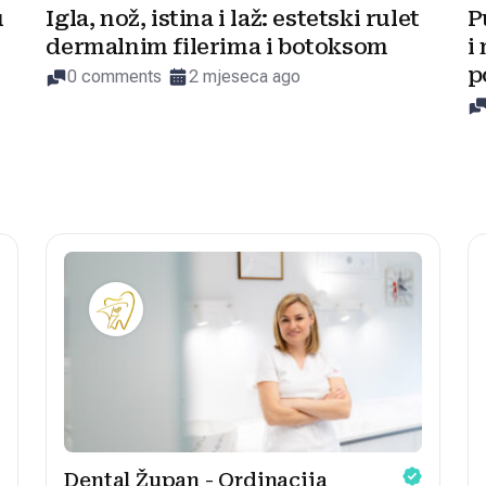
u
Igla, nož, istina i laž: estetski rulet
P
dermalnim filerima i botoksom
i
p
0 comments
2 mjeseca ago
Dental Župan - Ordinacija