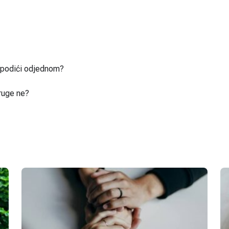
u podići odjednom?
ruge ne?