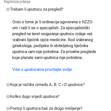
Najčešća pitanja
Trebam li uputnicu za pregled?
Ovisi o tome je li ordinacija ugovorena s HZZO-
om i radi li se o specijalisti. Za specijalistički
pregled na teret osiguranja uputnicu izdaje vaš
izabrani liječnik opće medicine. Kod izabranog
ginekologa, pedijatra ili obiteljskog liječnika
uputnica vam nije potrebna. Za privatne preglede
koje plaćate sami uputnica nije potrebna.
Više o uputnicama pročitajte ovdje.
Koja je razlika između A, B, C i D uputnice?
Koliko dugo vrijedi uputnica?
Postoji li uputnica baš za drugo mišljenje?