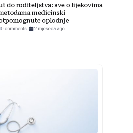
ut do roditeljstva: sve o lijekovima
 metodama medicinski
otpomognute oplodnje
0 comments
2 mjeseca ago