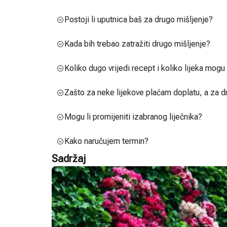
Postoji li uputnica baš za drugo mišljenje?
Kada bih trebao zatražiti drugo mišljenje?
Koliko dugo vrijedi recept i koliko lijeka mog
Zašto za neke lijekove plaćam doplatu, a za d
Mogu li promijeniti izabranog liječnika?
Kako naručujem termin?
Sadržaj