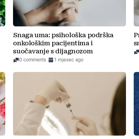
Snaga uma: psihološka podrška
P
onkološkim pacijentima i
s
suočavanje s dijagnozom
0 comments
1 mjesec ago