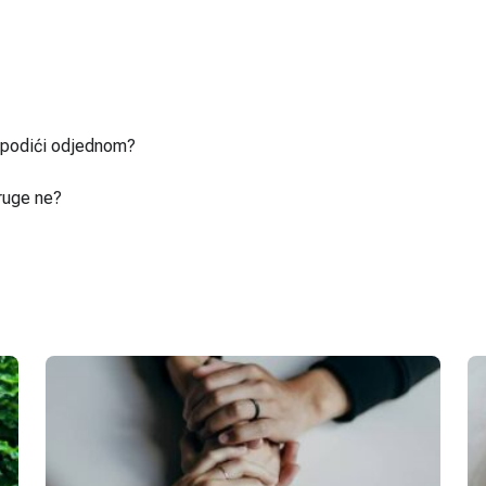
u podići odjednom?
ruge ne?