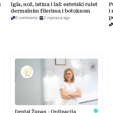
u
Igla, nož, istina i laž: estetski rulet
P
dermalnim filerima i botoksom
i
p
0 comments
2 mjeseca ago
Dental Župan - Ordinacija