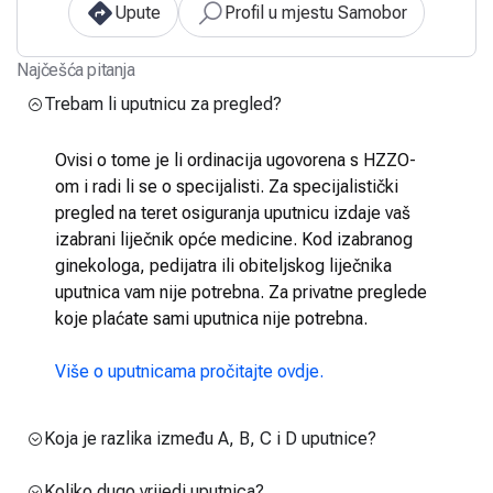
Upute
Profil u mjestu Samobor
Najčešća pitanja
Trebam li uputnicu za pregled?
Ovisi o tome je li ordinacija ugovorena s HZZO-
om i radi li se o specijalisti. Za specijalistički
pregled na teret osiguranja uputnicu izdaje vaš
izabrani liječnik opće medicine. Kod izabranog
ginekologa, pedijatra ili obiteljskog liječnika
uputnica vam nije potrebna. Za privatne preglede
koje plaćate sami uputnica nije potrebna.
Više o uputnicama pročitajte ovdje.
Koja je razlika između A, B, C i D uputnice?
Koliko dugo vrijedi uputnica?